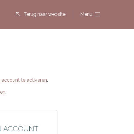
Terug naar website
Menu
e account te activeren
.
den
.
EN ACCOUNT